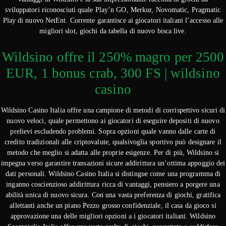
sviluppatori riconosciuti quale Play’n GO, Merkur, Novomatic, Pragmatic
Play di nuovo NetEnt. Corrente garantisce ai giocatori italiani l’accesso alle
migliori slot, giochi da tabella di nuovo bisca live.
Wildsino offre il 250% magro per 2500
EUR, 1 bonus crab, 300 FS | wildsino
casino
Wildsino Casino Italia offre una campione di metodi di corrispettivo sicuri di
nuovo veloci, quale permettono ai giocatori di eseguire depositi di nuovo
prelievi escludendo problemi. Sopra opzioni quale vanno dalle carte di
credito tradizionali alle criptovalute, qualsivoglia sportivo può designare il
metodo che meglio si adatta alle proprie esigenze. Per di più, Wildsino si
impegna verso garantire transazioni sicure addirittura un’ottima appoggio dei
dati personali. Wildsino Casino Italia si distingue come una programma di
inganno coscienzioso addirittura ricca di vantaggi, pensiero a porgere una
abilità unica di nuovo sicura. Con una vasta preferenza di giochi, gratifica
allettanti anche un piano Pezzo grosso confidenziale, il casa da gioco si
approvazione una delle migliori opzioni a i giocatori italiani. Wildsino