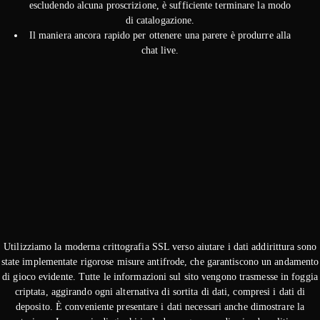
escludendo alcuna proscrizione, è sufficiente terminare la modo
di catalogazione.
Il maniera ancora rapido per ottenere una parere è produrre alla
chat live.
Utilizziamo la moderna crittografia SSL verso aiutare i dati addirittura sono
state implementate rigorose misure antifrode, che garantiscono un andamento
di gioco evidente. Tutte le informazioni sul sito vengono trasmesse in foggia
criptata, aggirando ogni alternativa di sortita di dati, compresi i dati di
deposito. È conveniente presentare i dati necessari anche dimostrare la