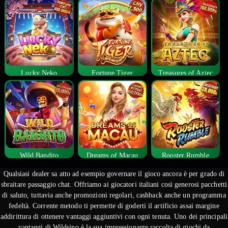
Lucky Neko
Fortune Tiger
Treasures of Aztec
Wild Bandito
Dreams of Macau
Rooster Rumble
Qualsiasi dealer sa atto ad esempio governare il gioco ancora è per grado di
sbraitare passaggio chat. Offriamo ai giocatori italiani così generosi pacchetti
di saluto, tuttavia anche promozioni regolari, cashback anche un programma
fedeltà. Corrente metodo ti permette di goderti il ​​artificio assai margine
addirittura di ottenere vantaggi aggiuntivi con ogni tenuta.
Uno dei principali
vantaggi di Wildsino è la sua impressionante raccolta di giochi da