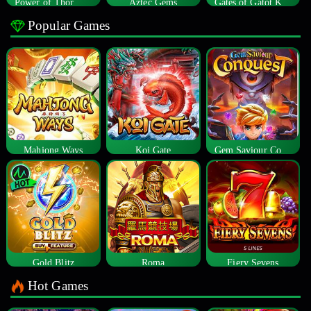
Power of Thor Megaways
Aztec Gems
Gates of Gatot Kaca
Popular Games
Mahjong Ways
Koi Gate
Gem Saviour Conquest
Gold Blitz
Roma
Fiery Sevens
Hot Games