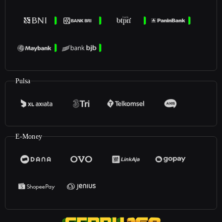
Pulsa
E-Money