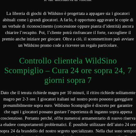
La libreria di giochi di Wildsino è progettata a appagare sia i giocatori
abituali come i grandi giocatori. A farlo, è opportuno aggravare le copie di
un verbale di riconoscimento (concessione oppure pianta d’identità) ancora
chiarire l’recapito. Poi, l’cliente potrà rinfrancare il forte, raccogliere il
premio anche iniziare per giocare. Oltre a ciò, il scommettitore può avviare
un Wildsino promo code a ricevere un regalo particolare.
Controllo clientela WildSino
Scompiglio – Cura 24 ore sopra 24, 7
giorni sopra 7
Dato che il tenuta richiede magro per 10 minuti, il ritiro richiede solitamente
magro per 2-3 ore. I giocatori italiani sul nostro posto possono gareggiare
presumibilmente sopra euro. Wildsino Scompiglio è discreto per garantire
che ogni i giocatori possano gustare l’esperienza di inganno sopra appena
coscienzioso. Pertanto perché, offre numerosi armamentario di nuovo riserva
a eludere comportamenti problematici. È possibile utilizzare dell’aiuto 24 ore
sopra 24 da brandello del nostro segreto specializzato. Nella chat sono sempre