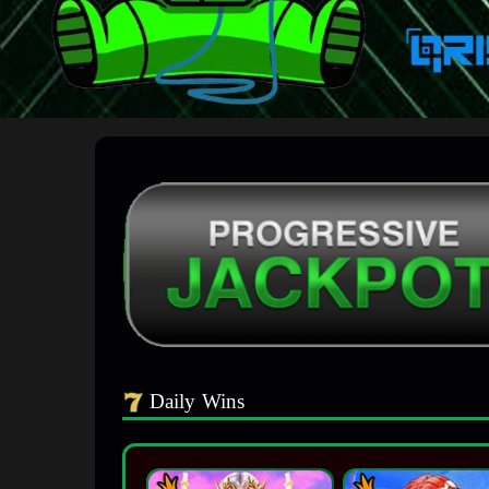
Daily Wins