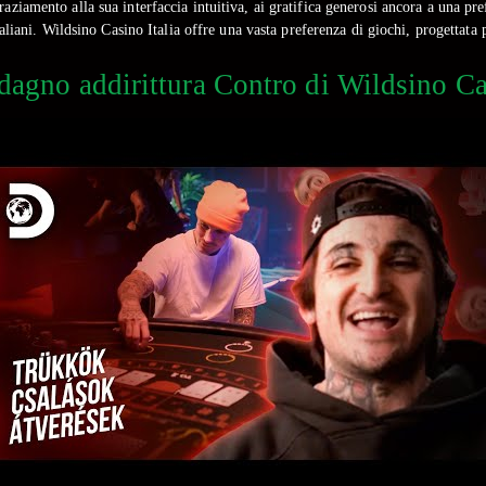
aziamento alla sua interfaccia intuitiva, ai gratifica generosi ancora a una pre
iani. Wildsino Casino Italia offre una vasta preferenza di giochi, progettata p
agno addirittura Contro di Wildsino C