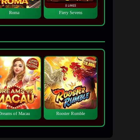
Roma
Fiery Sevens
Dreams of Macau
Rooster Rumble