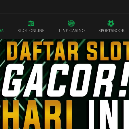
DA
SLOT ONLINE
LIVE CASINO
SPORTSBOOK