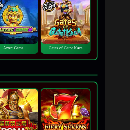
Aztec Gems
Gates of Gatot Kaca