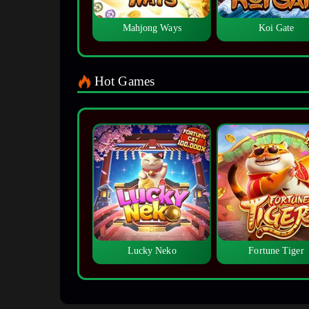
Mahjong Ways
Koi Gate
Hot Games
Lucky Neko
Fortune Tiger