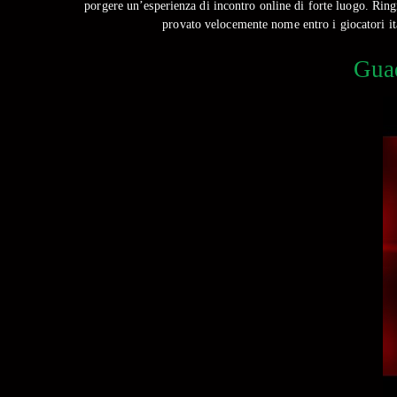
porgere un’esperienza di incontro online di forte luogo. Ringr
provato velocemente nome entro i giocatori ital
Guad