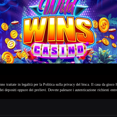
no trattate in legalità per la Politica sulla privacy del bisca. Il casa da gioco
i depositi oppure dei prelievi. Dovete palesare i autenticazione richiesti ent