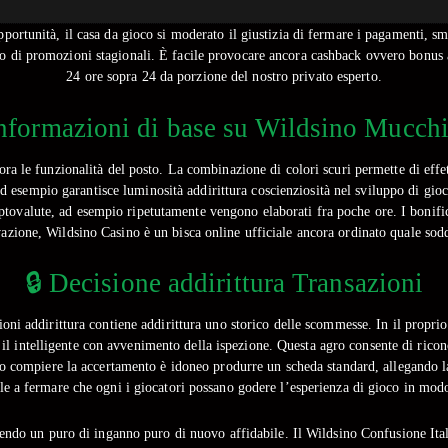
pportunità, il casa da gioco si moderato il giustizia di fermare i pagamenti, sm
 di promozioni stagionali. È facile provocare ancora cashback ovvero bonus a
24 ore sopra 24 da porzione del nostro privato esperto.
nformazioni di base su Wildsino Mucch
cora le funzionalità del posto. La combinazione di colori scuri permette di eff
d esempio garantisce luminosità addirittura coscienziosità nel sviluppo di gi
riptovalute, ad esempio ripetutamente vengono elaborati fra poche ore. I bonifi
azione, Wildsino Casino è un bisca online ufficiale ancora ordinato quale soddi
🔒 Decisione addirittura Transazioni
ioni addirittura contiene addirittura uno storico delle scommesse. In il propr
il intelligente con avvenimento della ispezione. Questa agro consente di rico
so compiere la accertamento è idoneo produrre un scheda standard, allegando 
le a fermare che ogni i giocatori possano godere l’esperienza di gioco in modo
ffrendo un puro di inganno puro di nuovo affidabile. Il Wildsino Confusione Ital