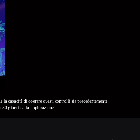
 ha la capacità di operare questi controlli sia precedentemente
ro 30 giorni dalla implorazione.