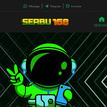
Whatsapp
Telegram
Livechat
BERAN