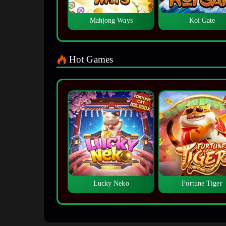
Mahjong Ways
Koi Gate
Hot Games
Lucky Neko
Fortune Tiger