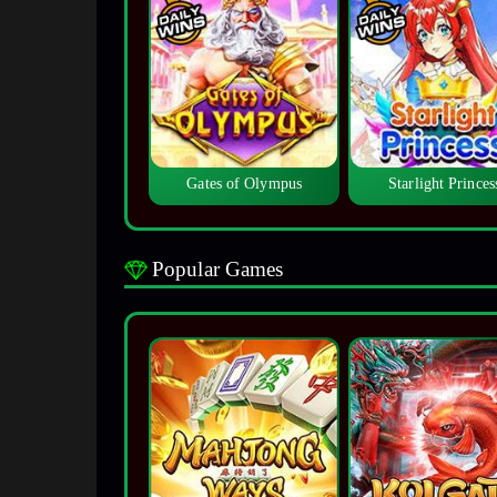
Gates of Olympus
Starlight Princes
Popular Games