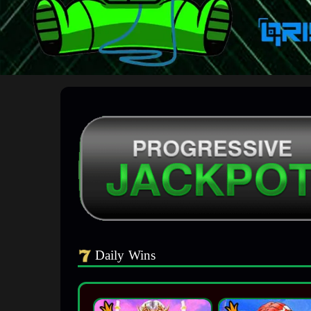
Daily Wins