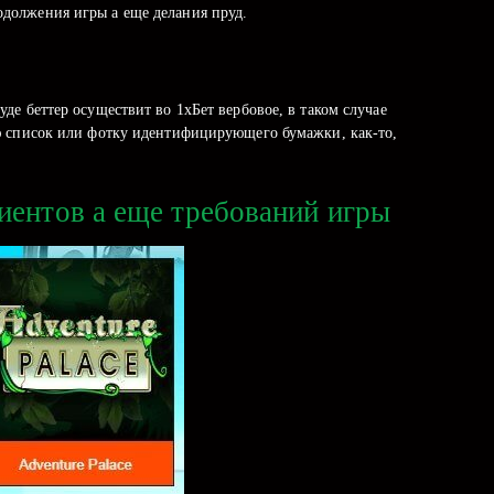
родолжения игры а еще делания пруд.
е беттер осуществит во 1хБет вербовое, в таком случае
ю список или фотку идентифицирующего бумажки, как-то,
иентов а еще требований игры