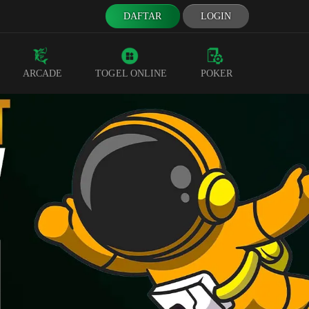
DAFTAR
LOGIN
ARCADE
TOGEL ONLINE
POKER