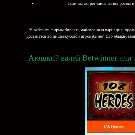
Если вы встретились из вопросом пр
У вебсайта фирмы бирлять маневренная вариация, предн
достанется во пищевкусовой агрокабинет. Его обыкнове
Аюшки? валей Betwinner али 