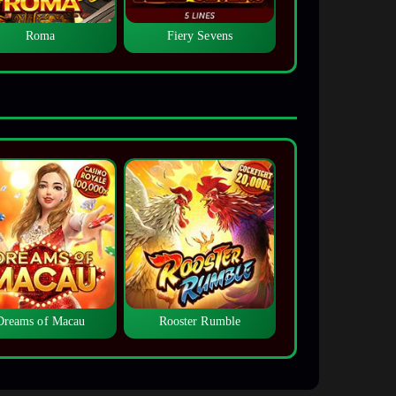
Roma
Fiery Sevens
Dreams of Macau
Rooster Rumble