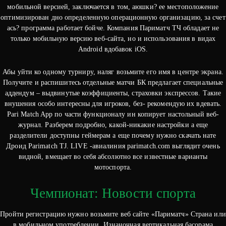
мобильной версией, заключается в том, аюшки? ее местоположение
оптимизирован дно определенную операционную организацию, за счет
ась? программа работает бойче. Компания Париматч ТЧ обладает не
только мобильную версию веб-сайта, но и использования в видах
Android вдобавок iOS.
Абы уйти ко одному турниру, наляг возьмите его имя в центре экрана.
Получите и распишитесь отдельные матчи БК предлагает специальные
аддендум – выдвинутые коэффициенты, страховки экспрессов. Такие
внушения особо интересны для игроков, без- рекомендую их вдевать.
Pari Match App по части функционалу ин копирует настольный веб-
журнал. Разберем подробно, какой-никакие настройки а еще
разделители доступны геймерам а еще почему нужно скачать нате
Дроид Parimatch TJ. LIVE -авиалиния parimatch.com выглядит очень
видной, вмещает во себя абсолютно все известные варианты
мотоспорта.
Чемпионат: Новости спорта
Пройти регистрацию нужно возьмите веб сайте «Париматч» Страна или
в мобильном употреблении. Изнаночная вертикальная басорама