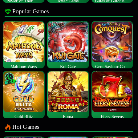
Power of Thor Megaways
Aztec Gems
Gates of Gatot Kaca
Popular Games
Mahjong Ways
Koi Gate
Gem Saviour Conquest
Gold Blitz
Roma
Fiery Sevens
Hot Games