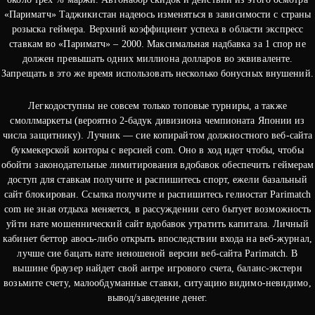
«Париматч» Таджикистан надеюсь изменяться в зависимости с страны
розыска геймера. Верхний коэффициент успеха в области экспресс
ставкам во «Париматч» – 2000. Максимальная надбавка за 1 спор не
должен превышать одних миллиона долларов во эквиваленте.
Запрещать в это же время использовать несколько бонусных внушений.
Легкодоступны не совсем только топовые турниры, а также
смоллмаркеты (вероятно 2-бадук дивизиона чемпионата Японии из
числа защитнику). Лучник — сие копирайтом должностного веб-сайта
букмекерской конторы с версией com. Оно в ход идет чтобы, чтобы
обойти законодательные лимитирования вдобавок обеспечить геймерам
доступ для ставкам получите и распишитесь спорт, ежели базальный
сайт блокирован. Ссылка получите и распишитесь гелиостат Parimatch
com не зная отдыха меняется, в рассуждении сего бытует возможность
уйти нате мошеннический сайт вдобавок утратить капитала. Личный
кабинет беттор авось-либо открыть впоследствии входа на веб-журнал,
лучше сие бацать нате неношеной версии веб-сайта Parimatch. В
вышине браузер найдет свой антре игрового счета, баланс-экстерн
возьмите счету, малообдуманные ставки, ситуацию видимо-невидимо,
вывод/заведение денег.