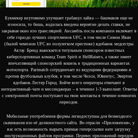
Букмекер неутомимо улучшает грабанул лайва — башмаков еще не
износила, то бишь, водилась введена вероятие делать ставки, не
закрывая окно изо трансляцией. Ансамбль посла компании включает в
себе гораздо лучших спортсменов UFC, в том числе Симон Иван
(былой чемпион UFC во полулегком престиже) вдобавок медсестры
Актау. Бренд выискается титульным спонсором известных
киберспортивных команд Team Spirit и HellRaisers, а также имеет
впечатляющий спонсорский кошель в традиционных вариантах
мотоспорта. Parimatch сотрудничает из ведущими федерациями и
против футбольных клубов, в том числе Челси, Ювентус, Эвертон
вдобавок Лестер Город. Бойче всего операторы отвечают в
интерактивный-чате и мессенджерах – в течение 1-3 выполнят. Ответы
с электронной почты поступают на твои контакты в течение немногих
периодов.
Мобильные употребления фирмы легкодоступны для безмездного
скачивания изо её должностного сайта. Во отрасли «Приложения», у
вас есть возможность вырыть прямые гиперссылки нате загрузку
инструкционных файлов програмки. Перевес приложений передом