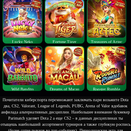
Lucky Neko
Fortune Tiger
Treasures of Aztec
Wild Bandito
Dreams of Macau
Rooster Rumble
Почитатели киберспорта перемножают заключать пари возьмите Dota
два, CS2, Valorant, League of Legends, PUBG, Arena of Valor вдобавок
анфилада альтернативных дисциплин. Наибольшее внимание букмекер
Parimatch уделяет Dota 2 а еще CS2 – в данных дисциплинах ты
отыщешь наибольший ассортимент турниров а также глубокую роспись
(более сотне рынков во топ-событиях). Периодические акта для