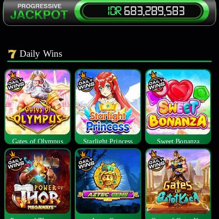
Daily Wins
Gates of Olympus
Starlight Princess
Sweet Bonanza