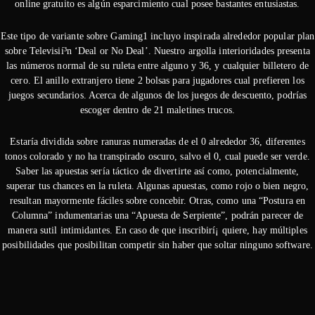
online gratuito es algún esparcimiento cual posee bastantes entusiastas.
Este tipo de variante sobre Gaming1 incluyo inspirada alrededor popular plan
sobre Televisií³n ‘Deal or No Deal’. Nuestro argolla interioridades presenta
las números normal de su ruleta entre alguno y 36, y cualquier billetero de
cero. El anillo extranjero tiene 2 bolsas para jugadores cual prefieren los
juegos secundarios. Acerca de algunos de los juegos de descuento, podrías
escoger dentro de 21 maletines trucos.
Estaría dividida sobre ranuras numeradas de el 0 alrededor 36, diferentes
tonos colorado y no ha transpirado oscuro, salvo el 0, cual puede ser verde.
Saber las apuestas serí­a táctico de divertirte así­ como, potencialmente,
superar tus chances en la ruleta. Algunas apuestas, como rojo o bien negro,
resultan mayormente fáciles sobre concebir. Otras, como una “Postura en
Columna” indumentarias una “Apuesta de Serpiente”, podrán parecer de
manera sutil intimidantes. En caso de que inscribirí¡ quiere, hay múltiples
posibilidades que posibilitan competir sin haber que soltar ninguno software.