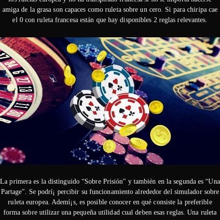
amiga de la grasa son capaces como ruleta sobre un cero. Si para chiripa cae
el 0 con ruleta francesa están que hay disponibles 2 reglas relevantes.
La primera es la distinguido “Sobre Prisión” y también en la segunda es “Una
Partage”. Se podrí¡ percibir su funcionamiento alrededor del simulador sobre
ruleta europea. Ademí¡s, es posible conocer en qué consiste la preferible
forma sobre utilizar una pequeña utilidad cual deben esas reglas. Una ruleta