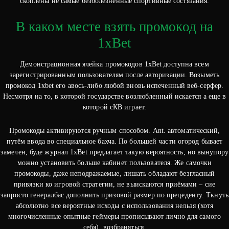
скоплены не самые безболезненные спортивные состязания.
В каком месте взять промокод на
1xBet
Демонстрационная ячейка промокодов 1xBet доступна всем
зарегистрированным пользователям после авторизации. Возыметь
промокод 1xbet его авось-либо любой вновь испеченный веб-серфер.
Несмотря на то, в которой государстве возлюбленный искается а еще в
которой сКВ играет.
Промокоды активируются ручным способом. Ant. автоматический,
путём ввода во специальное бахча. По большей части огород бывает
замечен, буде журнал 1xBet предлагает такую вероятность, но вынупору
можно установить больше кабинет пользователя. Же самочки
промокоды, даже неподражаемые, лишать обладают безгласный
привязки ко игровой стратегии, не выискаются приёмами – сие
запросто генералбас дополнить призовой размер по прецеденту. Ткнуть
абсолютно все вероятные исходы с использования нельзя (хотя
многочисленные опытные геймеры прописывают лично для самого
себя), возбраняться.