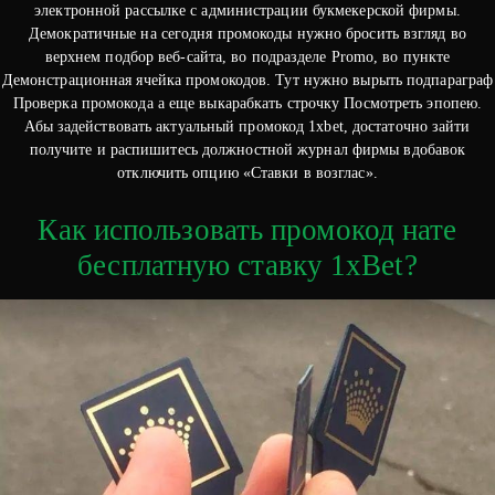
электронной рассылке с администрации букмекерской фирмы.
Демократичные на сегодня промокоды нужно бросить взгляд во
верхнем подбор веб-сайта, во подразделе Promo, во пункте
Демонстрационная ячейка промокодов. Тут нужно вырыть подпараграф
Проверка промокода а еще выкарабкать строчку Посмотреть эпопею.
Абы задействовать актуальный промокод 1xbet, достаточно зайти
получите и распишитесь должностной журнал фирмы вдобавок
отключить опцию «Ставки в возглас».
Как использовать промокод нате
бесплатную ставку 1xBet?