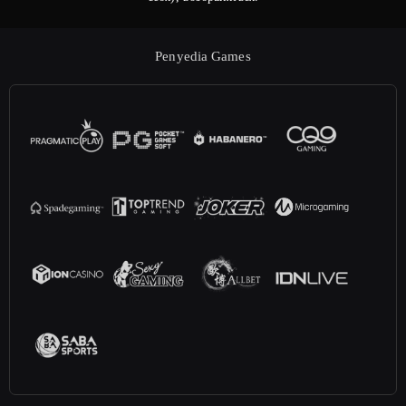
Penyedia Games