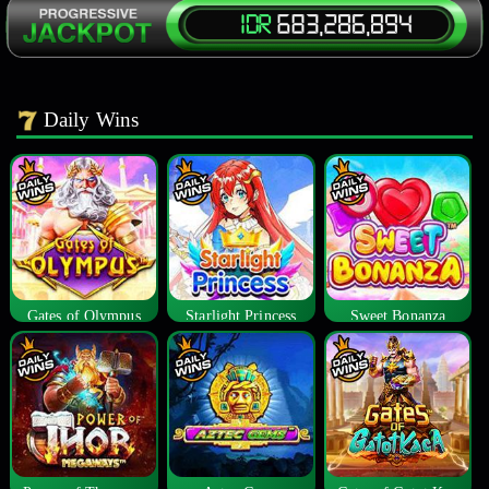
Daily Wins
Gates of Olympus
Starlight Princess
Sweet Bonanza