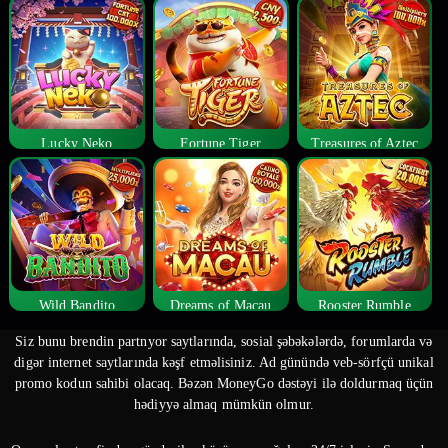
Lucky Neko
Fortune Tiger
Treasures of Aztec
Wild Bandito
Dreams of Macau
Rooster Rumble
Siz bunu brendin partnyor saytlarında, sosial şəbəkələrdə, forumlarda və
digər internet saytlarında kəşf etməlisiniz. Ad günündə veb-sörfçü unikal
promo kodun sahibi olacaq. Bəzən MoneyGo dəstəyi ilə doldurmaq üçün
hədiyyə almaq mümkün olmur.