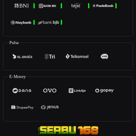
Pulsa
E-Money