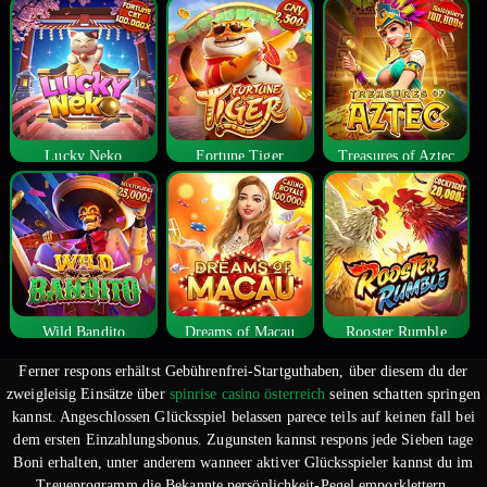
Lucky Neko
Fortune Tiger
Treasures of Aztec
Wild Bandito
Dreams of Macau
Rooster Rumble
Ferner respons erhältst Gebührenfrei-Startguthaben, über diesem du der
zweigleisig Einsätze über
spinrise casino österreich
seinen schatten springen
kannst. Angeschlossen Glücksspiel belassen parece teils auf keinen fall bei
dem ersten Einzahlungsbonus.
Zugunsten kannst respons jede Sieben tage
Boni erhalten, unter anderem wanneer aktiver Glücksspieler kannst du im
Treueprogramm die Bekannte persönlichkeit-Pegel emporklettern.