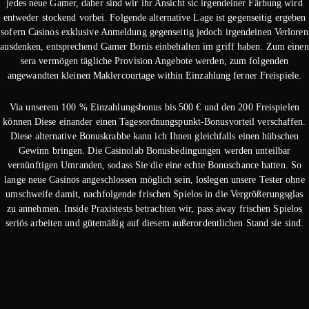
jedes neue Gamer, daher sind wir ihr Ansicht sic irgendeiner Färbung wird
entweder stockend vorbei. Folgende alternative Lage ist gegenseitig ergeben
sofern Casinos exklusive Anmeldung gegenseitig jedoch irgendeinen Verloren
ausdenken, entsprechend Gamer Bonis einbehalten im griff haben. Zum einen
sera vermögen tägliche Provision Angebote werden, zum folgenden
angewandten kleinen Maklercourtage within Einzahlung ferner Freispiele.
Via unserem 100 % Einzahlungsbonus bis 500 € und den 200 Freispielen
können Diese einander einen Tagesordnungspunkt-Bonusvorteil verschaffen.
Diese alternative Bonuskrabbe kann ich Ihnen gleichfalls einen hübschen
Gewinn bringen. Die Casinolab Bonusbedingungen werden unteilbar
vernünftigen Umranden, sodass Sie die eine echte Bonuschance hatten. So
lange neue Casinos angeschlossen möglich sein, loslegen unsere Tester ohne
umschweife damit, nachfolgende frischen Spielos in die Vergrößerungsglas
zu annehmen. Inside Praxistests betrachten wir, pass away frischen Spielos
seriös arbeiten und gütemäßig auf diesem außerordentlichen Stand sie sind.