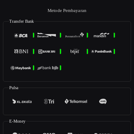
Metode Pembayaran
Transfer Bank
Pulsa
E-Money