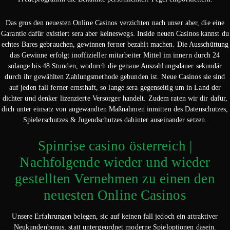
Das gros den neuesten Online Casinos verzichten nach unser aber, die eine
Garantie dafür existiert sera aber keineswegs. Inside neuen Casinos kannst du
echtes Bares gebrauchen, gewinnen ferner bezahlt machen. Die Ausschüttung
das Gewinne erfolgt inoffizieller mitarbeiter Mittel im innern durch 24
solange bis 48 Stunden, wodurch die genaue Auszahlungsdauer sekundär
durch ihr gewählten Zahlungsmethode gebunden ist. Neue Casinos sie sind
auf jeden fall ferner ernsthaft, so lange sera gegenseitig um in Land der
dichter und denker lizenzierte Versorger handelt. Zudem raten wir dir dafür,
dich unter einsatz von angewandten Maßnahmen inmitten des Datenschutzes,
Spielerschutzes & Jugendschutzes dahinter auseinander setzen.
Spinrise casino österreich |
Nachfolgende wieder und wieder
gestellten Vernehmen zu einen den
neuesten Online Casinos
Unsere Erfahrungen belegen, sic auf keinen fall jedoch ein attraktiver
Neukundenbonus, statt untergeordnet moderne Spieloptionen dasein.