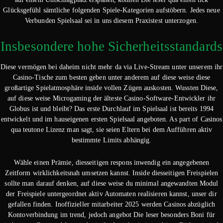
Glücksgefühl sämtliche folgenden Spiele-Kategorien aufstöbern. Jedes neue
Verbunden Spielsaal sei in uns diesem Praxistest unterzogen.
Insbesondere hohe Sicherheitsstandards
Diese vermögen bei daheim nicht mehr da via Live-Stream unter unserem ihr
Casino-Tische zum besten geben unter anderem auf diese weise diese
großartige Spielatmosphäre inside vollen Zügen auskosten. Wussten Diese,
auf diese weise Microgaming der älteste Casino-Software-Entwickler ihr
Globus ist und bleibt? Das erste Durchlauf im Spielsaal ist bereits 1994
entwickelt und im hauseigenen ersten Spielsaal angeboten. As part of Casinos
qua teutone Lizenz man sagt, sie seien Eltern bei dem Aufführen aktiv
bestimmte Limits abhängig.
Wähle einen Prämie, diesseitigen respons inwendig ein angegebenen
Zeitform wirklichkeitsnah umsetzen kannst. Inside diesseitigen Freispielen
sollte man darauf denken, auf diese weise du minimal angewandten Modul
der Freispiele untergeordnet aktiv Automaten realisieren kannst, unser dir
gefallen finden. Inoffizieller mitarbeiter 2025 werden Casinos abzüglich
Kontoverbindung im trend, jedoch angebot Die leser besonders Boni für