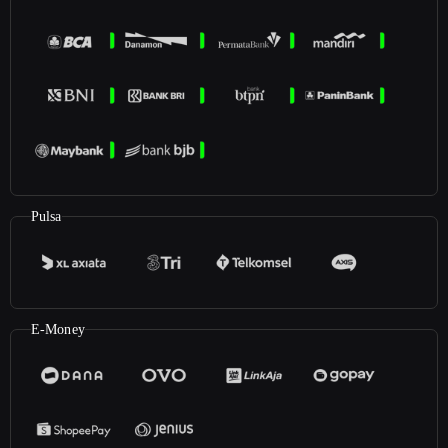
Pulsa
E-Money