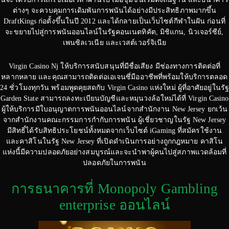
ต่างๆ จะควบคุมการเดิมพันการพนันได้อย่างมีประสิทธิภาพมากขึ้น
DraftKings ก่อตั้งขึ้นในปี 2012 และได้กลายเป็นเว็บไซต์กีฬาในฝัน ก่อนที่
จะขยายไปสู่การพนันออนไลน์ในรัฐคอนเนตทิคัต, มิชิแกน, นิวเจอร์ซีย์,
เพนซิลเวเนีย และเวสต์เวอร์จิเนีย
Virgin Casino Nj ให้บริการสนับสนุนที่มีชื่อเสียง มีช่องทางการติดต่อที่
หลากหลาย และคุณสามารถติดต่อเอเจนซี่มืออาชีพที่พร้อมให้บริการตลอด
24 ชั่วโมงทุกวัน พร้อมพูดคุยสดกับ Virgin Casino แห่งใหม่ ผู้ที่อาศัยอยู่ในรัฐ
Garden State สามารถลงทะเบียนบัญชีและหมุนวงล้อใหม่ได้ที่ Virgin Casino
ผู้ให้บริการมีใบอนุญาตการพนันออนไลน์จากสำนักงาน New Jersey ยกเว้น
จากสำนักงานคณะกรรมการกำกับการพนัน ผู้เชี่ยวชาญในรัฐ New Jersey
มีสิทธิ์ได้รับสิทธิประโยชน์ทั้งหมดจากเว็บไซต์ iGaming ที่สมัครใช้งาน
และคาสิโนในรัฐ New Jersey ที่เปิดดำเนินการอย่างถูกกฎหมาย คาสิโน
แห่งนี้มีความปลอดภัยอย่างสมบูรณ์และจะนำพาผู้คนไปสู่สภาพแวดล้อมที่
ปลอดภัยในการพนัน
การธนาคารที่ Monopoly Gambling
enterprise ออนไลน์