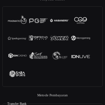
Metode Pembayaran
Transfer Bank