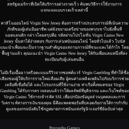
สหรัฐอเมริกาที่เปิดให้บริการอย่างรวดเร็ว ค้นพบวิธีการใช้งานการ
แจกแจงแบบรวดเร็วเหล่านี้
คาสิโนออนไลน์ Virgin New Jersey ต้องการสร้างประสบการณ์ที่เน้นความ
ภักดีของผู้เล่นมืออาชีพ แต่ยังขยายเครือข่ายของพวกเขาไปยังพื้นที่
แอตแลนติก กล่าวโดยสรุปคือ รหัสผ่านโปรโมชั่น Virgin Casino New
Jersey นั้นหาได้ง่ายพอๆ กับการเล่นพนันออนไลน์ โดยทั่วไปแล้ว โบนัส
แนะนำเพื่อนจะเป็นรากฐานสำคัญของสถานการณ์ที่ชนะและได้กำไร โดย
พื้นฐานแล้ว คุณแนะนำ Virgin Casino New Jersey ให้กับเพื่อนคนหนึ่งที่ลง
ทะเบียนกับผู้เล่นคนอื่น
ไม่มีเรื่องอื้อฉาวหรือคะแนนรีวิวจากซอฟต์แวร์ Virgin Gambling ที่ทำให้ชื่อ
เสียงของผู้ให้บริการรายใหม่เสื่อมเสีย ผู้คนต่างเพลิดเพลินไปกับบริการช่วย
เหลือที่เชื่อถือได้ และโปรแกรมที่ใช้งานง่าย ท่าเรือทั้งหมดของ Virgin
Gambling ได้รับการตรวจสอบแล้วว่าให้ผลลัพธ์ที่ยุติธรรม และเว็บไซต์ของ
Virgin Casino ใช้การเข้ารหัส SSL เพื่อปกป้องข้อมูลส่วนบุคคลและการ
วิเคราะห์ทางการเงินของคุณ นี่คือแพลตฟอร์มที่ปลอดภัยภายใต้การกำกับ
ดูแลของกรมบังคับใช้กฎหมายการพนันแห่งรัฐนิวเจอร์ซีย์ฉบับล่าสุด
Penyedia Games