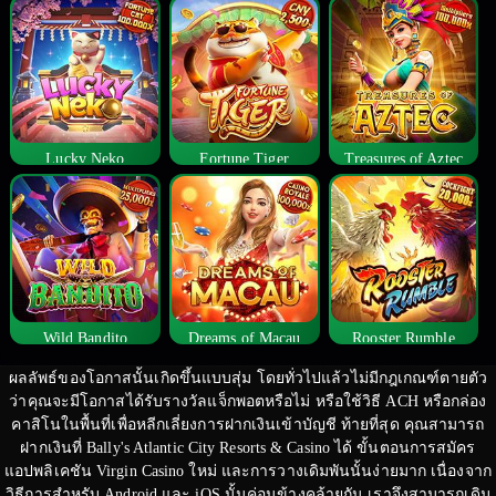
Lucky Neko
Fortune Tiger
Treasures of Aztec
Wild Bandito
Dreams of Macau
Rooster Rumble
ผลลัพธ์ของโอกาสนั้นเกิดขึ้นแบบสุ่ม โดยทั่วไปแล้วไม่มีกฎเกณฑ์ตายตัว
ว่าคุณจะมีโอกาสได้รับรางวัลแจ็กพอตหรือไม่ หรือใช้วิธี ACH หรือกล่อง
คาสิโนในพื้นที่เพื่อหลีกเลี่ยงการฝากเงินเข้าบัญชี ท้ายที่สุด คุณสามารถ
ฝากเงินที่ Bally's Atlantic City Resorts & Casino ได้ ขั้นตอนการสมัคร
แอปพลิเคชัน Virgin Casino ใหม่ และการวางเดิมพันนั้นง่ายมาก เนื่องจาก
วิธีการสำหรับ Android และ iOS นั้นค่อนข้างคล้ายกัน เราจึงสามารถเดิม