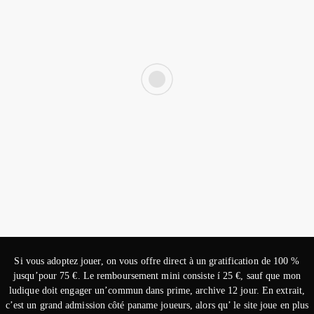
Si vous adoptez jouer, on vous offre direct à un gratification de 100 %
jusqu’pour 75 €. Le remboursement mini consiste í 25 €, sauf que mon
ludique doit engager un’commun dans prime, archive 12 jour. En extrait,
c’est un grand admission côté paname joueurs, alors qu’ le site joue en plus