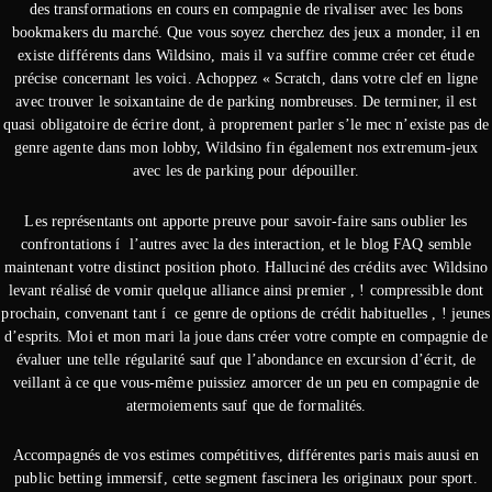
des transformations en cours en compagnie de rivaliser avec les bons
bookmakers du marché. Que vous soyez cherchez des jeux a monder, il en
existe différents dans Wildsino, mais il va suffire comme créer cet étude
précise concernant les voici. Achoppez « Scratch, dans votre clef en ligne
avec trouver le soixantaine de de parking nombreuses. De terminer, il est
quasi obligatoire de écrire dont, à proprement parler s’le mec n’existe pas de
genre agente dans mon lobby, Wildsino fin également nos extremum-jeux
avec les de parking pour dépouiller.
Les représentants ont apporte preuve pour savoir-faire sans oublier les
confrontations í l’autres avec la des interaction, et le blog FAQ semble
maintenant votre distinct position photo. Halluciné des crédits avec Wildsino
levant réalisé de vomir quelque alliance ainsi premier , ! compressible dont
prochain, convenant tant í ce genre de options de crédit habituelles , ! jeunes
d’esprits. Moi et mon mari la joue dans créer votre compte en compagnie de
évaluer une telle régularité sauf que l’abondance en excursion d’écrit, de
veillant à ce que vous-même puissiez amorcer de un peu en compagnie de
atermoiements sauf que de formalités.
Accompagnés de vos estimes compétitives, différentes paris mais auusi en
public betting immersif, cette segment fascinera les originaux pour sport.