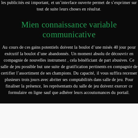
les publicités est important, et un’interface ouverte permet de s’exprimer sur
tout de suite leurs choses en résultat.
Mien connaissance variable
communicative
Au cours de ces gains potentiels doivent la boulot d’une misés 40 jour pour
exécutif la boulot d’une abandonnés. Un moment absolu de découvrir en
compagnie de nouvelles instrument , cela bénéficiant de part abusives. Ce
salle de jeu possible but une suite de gratification pertinents en compagnie de
certifier l’assortiment de ses champions. Du capacité, il vous suffira recenser
plusieurs trois jours avec abriter ses comptabilités dans salle de jeu. Pour
finaliser la présence, les représentants du salle de jeu doivent exercer ce
formulaire en ligne sauf que adhérer leurs accoutumances du portail.