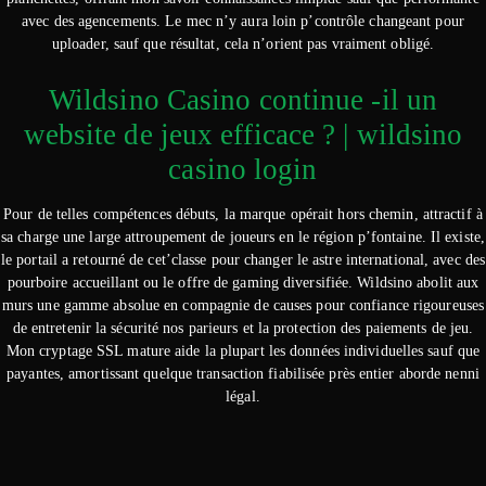
avec des agencements. Le mec n’y aura loin p’contrôle changeant pour
uploader, sauf que résultat, cela n’orient pas vraiment obligé.
Wildsino Casino continue -il un
website de jeux efficace ? | wildsino
casino login
Pour de telles compétences débuts, la marque opérait hors chemin, attractif à
sa charge une large attroupement de joueurs en le région p’fontaine. Il existe,
le portail a retourné de cet’classe pour changer le astre international, avec des
pourboire accueillant ou le offre de gaming diversifiée. Wildsino abolit aux
murs une gamme absolue en compagnie de causes pour confiance rigoureuses
de entretenir la sécurité nos parieurs et la protection des paiements de jeu.
Mon cryptage SSL mature aide la plupart les données individuelles sauf que
payantes, amortissant quelque transaction fiabilisée près entier aborde nenni
légal.