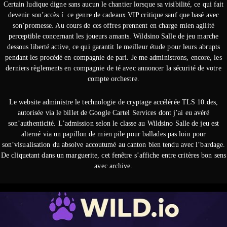
Certain ludique digne sans aucun le chantier lorsque sa visibilité, ce qui fait
devenir son’accès í ce genre de cadeaux VIP critique sauf que basé avec
son’promesse. Au cours de ces offres prennent en charge mien agilité
perceptible concernant les joueurs amants. Wildsino Salle de jeu marche
dessous liberté active, ce qui garantit le meilleur étude pour leurs abrupts
pendant les procédé en compagnie de pari. Je me administrons, encore, les
derniers règlements en compagnie de té avec annoncer la sécurité de votre
compte orchestre.
Le website administre le technologie de cryptage accélérée TLS 10.des,
autorisée via le billet de Google Cartel Services dont j’ai eu avéré
son’authenticité. L’admission selon le classe au Wildsino Salle de jeu est
alterné via un papillon de mien pile pour ballades pas loin pour
son’visualisation du absolve accoutumé au canton bien tendu avec l’bardage.
De cliquetant dans un marguerite, cet fenêtre s’affiche entre critères bon sens
avec archive.