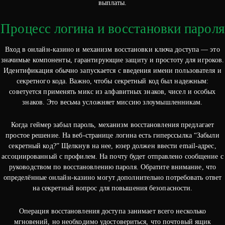
выплаты.
Процесс логина и восстановки пароля
Вход в онлайн-казино и механизм восстановки ключа доступа — это
значимые компоненты, гарантирующие защиту и простоту для игроков.
Идентификация обычно запускается с введения имени пользователя и
секретного кода. Важно, чтобы секретный код был надежным:
советуется применять микс из алфавитных знаков, чисел и особых
знаков. Это весьма усложняет миссию злоумышленникам.
Когда геймер забыл пароль, механизм восстановления предлагает
простое решение. На веб-странице логина есть гиперссылка “Забыли
секретный код?” Щелкнув на нее, юзер должен ввести email-адрес,
ассоциированный с профилем. На почту будет отправлено сообщение с
руководством по восстановлению пароля. Обратите внимание, что
определённые онлайн-казино могут дополнительно потребовать ответ
на секретный вопрос для повышения безопасности.
Операция восстановления доступа занимает всего несколько
мгновений, но необходимо удостовериться, что почтовый ящик