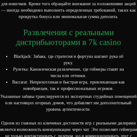
для новичков. Кроме того обращайте внимание за положениями акций
— иногда необходимо выполнить определенных требований, таких как
прокрутка бонуса или минимальная сумма депозита.
Развлечения с реальными
дистрибьюторами в 7k casino
Blackjack: Забава, где стратегия и фортуна шагают рука об
руку.
Рулетка: Каноническая развлечение, где геймеры ставят на
числа или оттенки.
Baccarat: Неприхотливая и быстрая игра, привлекающая как
новобранцев, так и профессиональных игроков.
Указанные забавы транслируются из экспертных студийных помещений
или настоящих игорных домов, что добавляет им дополнительный
уровень аутентичности.
Одним из главных из ключевых достоинств игр с реальными дилерами
является возможность коммуникации через чат. Это позволяет геймерам
не только контактировать с дилером, но и коммуницировать друг с