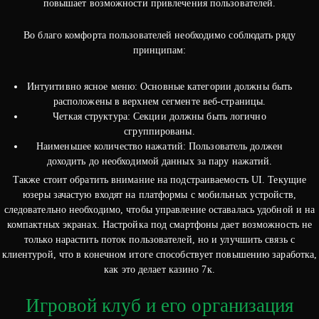
повышает возможности привлечения пользователей.
Во благо комфорта пользователей необходимо соблюдать ряду
принципам:
Интуитивно ясное меню: Основные категории должны быть
расположены в верхнем сегменте веб-страницы.
Четкая структура: Секции должны быть логично
сгруппированы.
Наименьшее количество нажатий: Пользователь должен
доходить до необходимой данных за пару нажатий.
Также стоит обратить внимание на подстраиваемость UI. Текущие
юзеры зачастую входят на платформы с мобильных устройств,
следовательно необходимо, чтобы управление оставалась удобной и на
компактных экранах. Настройка под смартфоны дает возможность не
только нарастить поток пользователей, но и улучшить связь с
клиентурой, что в конечном итоге способствует повышению заработка,
как это делает казино 7к.
Игровой клуб и его организация