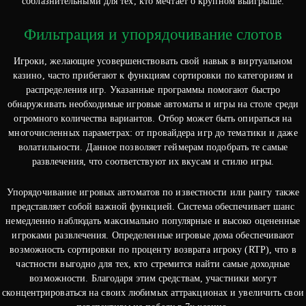
соблазнительными для тех, кто мечтает о крупном выигрыше.
Фильтрация и упорядочивание слотов
Игроки, желающие усовершенствовать свой навык в виртуальном
казино, часто прибегают к функциям сортировки по категориям и
распределения игр. Указанные программы помогают быстро
обнаруживать необходимые игровые автоматы и игры на столе среди
огромного количества вариантов. Отбор может быть опираться на
многочисленных параметрах: от провайдера игр до тематики и даже
волатильности. Данное позволяет геймерам подобрать те самые
развлечения, что соответствуют их вкусам и стилю игры.
Упорядочивание игровых автоматов по известности или рангу также
представляет собой важной функцией. Система обеспечивает шанс
немедленно наблюдать максимально популярные и высоко оцененные
игроками развлечения. Определенные игровые дома обеспечивают
возможность сортировки по проценту возврата игроку (RTP), что в
частности выгодно для тех, кто стремится найти самые доходные
возможности. Благодаря этим средствам, участники могут
сконцентрироваться на своих любимых аттракционах и увеличить свои