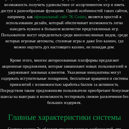
возможность получить удовольствие от ассортиментом игр и иметь
доступ к разнообразным функциям. Одной особенностей таких сайтов,
например, как
официальный сайт 7K Casino
, является простой в
использовании дизайн, который обеспечивает возможность легко
находить нужное в большом количестве представленных игр.
Пользователи могут определиться среди многочисленных видов, среди
которых игровые автоматы, столовые игры и даже live-казино, где
можно ощутить дух настоящего казино, не покидая дом.
Кроме этого, многие авторизованные платформы предлагают
акционные предложения, которые заманивают новых пользователей и
удерживают лояльных клиентов. Указанные инициативы могут
содержать вступительные поощрения, бесплатные вращения и системы
привилегий с возможностью заработка баллов за активность.
Посредством таким предложениям пользователи приобретают бонусные
шансы на выигрыш и возможность тестировать свежие развлечения без
больших издержек.
Главные характеристики системы