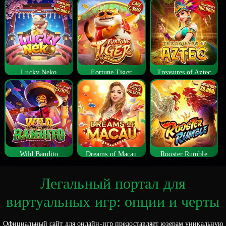
Lucky Neko
Fortune Tiger
Treasures of Aztec
Wild Bandito
Dreams of Macau
Rooster Rumble
Легальный портал для
виртуальных игр: опции и черты
Официальный сайт для онлайн-игр предоставляет юзерам уникальную