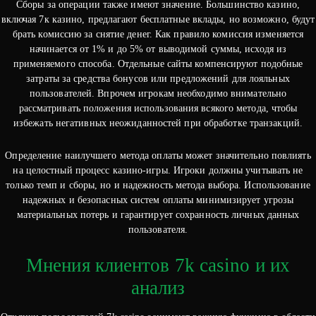
Сборы за операции также имеют значение. Большинство казино,
включая 7к казино, предлагают бесплатные вклады, но возможно, будут
брать комиссию за снятие денег. Как правило комиссия изменяется
начинается от 1% и до 5% от выводимой суммы, исходя из
применяемого способа. Отдельные сайты компенсируют подобные
затраты за средства бонусов или предложений для лояльных
пользователей. Впрочем игрокам необходимо внимательно
рассматривать положения использования всякого метода, чтобы
избежать негативных неожиданностей при обработке транзакций.
Определение наилучшего метода оплаты может значительно повлиять
на целостный процесс казино-игры. Игроки должны учитывать не
только темп и сборы, но и надежность метода выбора. Использование
надежных и безопасных систем оплаты минимизирует угрозы
материальных потерь и гарантирует сохранность личных данных
пользователя.
Мнения клиентов 7k casino и их
анализ