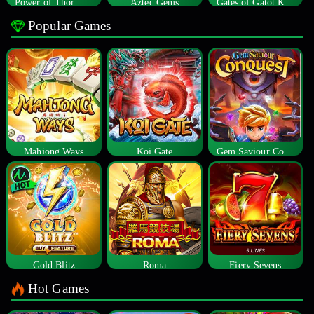
Power of Thor Megaways
Aztec Gems
Gates of Gatot Kaca
Popular Games
Mahjong Ways
Koi Gate
Gem Saviour Conquest
Gold Blitz
Roma
Fiery Sevens
Hot Games