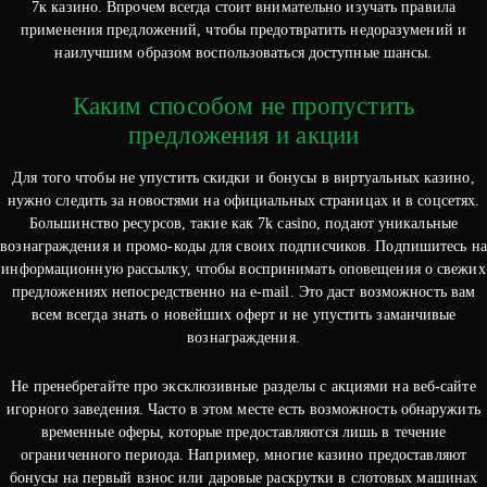
7к казино. Впрочем всегда стоит внимательно изучать правила
применения предложений, чтобы предотвратить недоразумений и
наилучшим образом воспользоваться доступные шансы.
Каким способом не пропустить
предложения и акции
Для того чтобы не упустить скидки и бонусы в виртуальных казино,
нужно следить за новостями на официальных страницах и в соцсетях.
Большинство ресурсов, такие как 7k casino, подают уникальные
вознаграждения и промо-коды для своих подписчиков. Подпишитесь на
информационную рассылку, чтобы воспринимать оповещения о свежих
предложениях непосредственно на e-mail. Это даст возможность вам
всем всегда знать о новейших оферт и не упустить заманчивые
вознаграждения.
Не пренебрегайте про эксклюзивные разделы с акциями на веб-сайте
игорного заведения. Часто в этом месте есть возможность обнаружить
временные оферы, которые предоставляются лишь в течение
ограниченного периода. Например, многие казино предоставляют
бонусы на первый взнос или даровые раскрутки в слотовых машинах