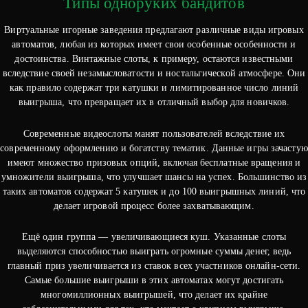
Типы одноруких бандитов
Виртуальные игорные заведения предлагают различные виды игровых
автоматов, любая из которых имеет свои особенные особенности и
достоинства. Винтажные слоты, к примеру, остаются известными
вследствие своей незамысловатости и ностальгической атмосфере. Они
как правило содержат три катушки и лимитированное число линий
выигрыша, что превращает их в отличный выбор для новичков.
Современные видеослоты манят пользователей вследствие их
современному оформлению и богатству тематик. Данные игры зачастую
имеют множество призовых опций, включая бесплатные вращения и
умножители выигрыша, что улучшает шансы на успех. Большинство из
таких автоматов содержат 5 катушек и до 100 выигрышных линий, что
делает игровой процесс более захватывающим.
Ещё один группа — увеличивающиеся куш. Указанные слоты
выделяются способностью выиграть огромные суммы денег, ведь
главный приз увеличивается из ставок всех участников онлайн-сети.
Самые большие выигрыши в этих автоматах могут достигать
многомиллионных выигрышей, что делает их крайне