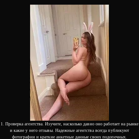
1. Проверка агентства. Изучите, насколько давно оно работает на рынке
и какие у него отзывы. Надежные агентства всегда публикуют
фотографии и краткие анкетные данные своих подопечных.