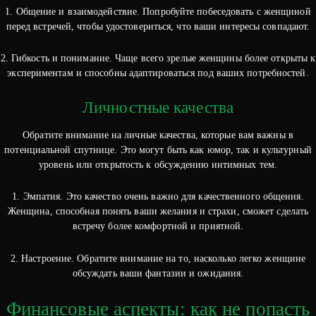
1. Общение и взаимодействие. Попробуйте побеседовать с женщиной
перед встречей, чтобы удостовериться, что ваши интересы совпадают.
2. Гибкость и понимание. Чаще всего зрелые женщины более открыты к
экспериментам и способны адаптироваться под ваших потребностей.
Личностные качества
Обратите внимание на личные качества, которые вам важны в
потенциальной спутнице. Это могут быть как юмор, так и культурный
уровень или открытость к обсуждению интимных тем.
1. Эмпатия. Это качество очень важно для качественного общения.
Женщина, способная понять ваши желания и страхи, сможет сделать
встречу более комфортной и приятной.
2. Настроение. Обратите внимание на то, насколько легко женщине
обсуждать ваши фантазии и ожидания.
Финансовые аспекты: как не попасть