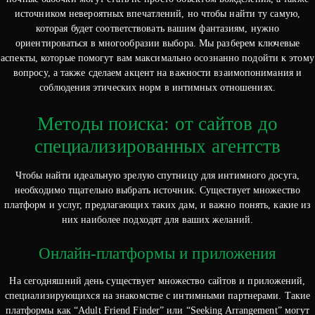
источником невероятных впечатлений, но чтобы найти ту самую,
которая будет соответствовать вашим фантазиям, нужно
ориентироваться в многообразии выбора. Мы разберем ключевые
аспекты, которые помогут вам максимально осознанно подойти к этому
вопросу, а также сделаем акцент на важности взаимопонимания и
соблюдения этических норм в интимных отношениях.
Методы поиска: от сайтов до
специализированных агентств
Чтобы найти идеальную зрелую спутницу для интимного досуга,
необходимо тщательно выбрать источник. Существует множество
платформ и услуг, предлагающих таких дам, и важно понять, какие из
них наиболее подходят для ваших желаний.
Онлайн-платформы и приложения
На сегодняшний день существует множество сайтов и приложений,
специализирующихся на знакомстве с интимными партнерами. Такие
платформы как “Adult Friend Finder” или “Seeking Arrangement” могут