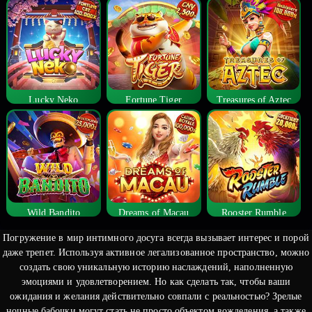
Lucky Neko
Fortune Tiger
Treasures of Aztec
Wild Bandito
Dreams of Macau
Rooster Rumble
Погружение в мир интимного досуга всегда вызывает интерес и порой
даже трепет. Используя активное легализованное пространство, можно
создать свою уникальную историю наслаждений, наполненную
эмоциями и удовлетворением. Но как сделать так, чтобы ваши
ожидания и желания действительно совпали с реальностью? Зрелые
ночные бабочки могут стать не просто объектом вожделения, а также