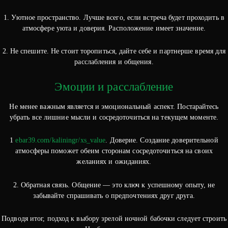
1. Уютное пространство. Лучше всего, если встреча будет проходить в
атмосфере уюта и доверия. Расположение имеет значение.
2. Не спешите. Не стоит торопиться, дайте себе и партнерше время для
расслабления и общения.
Эмоции и расслабление
Не менее важным является и эмоциональный аспект. Постарайтесь
убрать все лишние мысли и сосредоточиться на текущем моменте.
1
ebar39.com/kaliningr/xs_value
. Доверие. Создание доверительной
атмосферы поможет обеим сторонам сосредоточиться на своих
желаниях и ожиданиях.
2. Обратная связь. Общение — это ключ к успешному опыту, не
забывайте спрашивать о предпочтениях друг друга.
Подводя итог, подход к выбору зрелой ночной бабочки следует строить