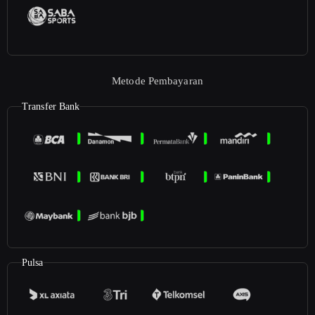
Metode Pembayaran
Transfer Bank
Pulsa