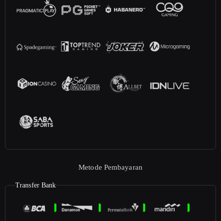
Metode Pembayaran
Transfer Bank