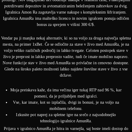
potrditvami depozitov in avtomatiziranim beleženjem zahtevkov za dvig.
Igralnica Amon Ra zagotavlja varne nakupe s kompleksnim šifriranjem.
Igralnica AmunRa ima malteško licenco in novim igralcem ponuja odličen
bonus za sprejem v višini 300 €/$.
Vendar pa ji manjka nekaj alternativ, ki so na voljo za druga največja spletna
mesta, na primer 1xBet. Če se odločite za stave v živo med AmunRa, je na
voljo veliko različnih področij in lahko tvegate. Celoten postopek stave v
živo je preprost in lahko preprosto vadite, tudi če imate mobilno napravo.
Nove funkcije stav v živo med AmunRa so privlačne in cenovno dostopne.
Glede na široko paleto možnosti lahko najdete številne stave v živo z vse
države.
Moja preiskava kaže, da ima večina iger tukaj RTP nad 96 %, kar
pomeni, da je priljubljen med igralci.
Vse, kar imate, kot so izplačila, dvigi in bonusi, je na voljo na
mobilnem telefonu.
Izkusite pot naprej za spletne igre na srečo z najsodobnejšo
tehnologijo igralnice AmunRa.
Prijava v igralnico AmunRa je hitra in varnejša, saj boste imeli dostop do