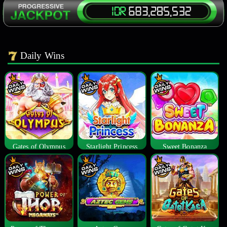
Daily Wins
Gates of Olympus
Starlight Princess
Sweet Bonanza