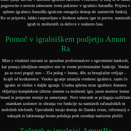
pogovorite o novem zabavnem svetu pokiesov v igralnici AmunRa. Prijava v
spletno igralnico AmunRa igralcem omogoča dostop do zanimivih funkcij.
Ko se prijavite, lahko razpravljate o širokem naboru iger in portov, namiznih
igrah in možnostih za delivce v realnem času.
Pomoč v igralniškem podjetju Amun
Ra
Mize z visokimi stavami so sposobne profesionalcev z ogromnimi bankroli,
kar ponuja izboljšane omejitve stav in zveste profesionalne funkcije. Vendar
pa so novi pogoji stav – 35x polog + bonus, 40x za brezplačne vrtljaje –
krajši od konkurence. Visoko igranje zmanjša vrednost igralnice, razen če
igralec ni vložen v daljše igranje. Uradna spletna stran igralnice Amunra
vključuje kompleksne izbirne sisteme za možnosti iger, jasen monitor bonus
besed in preproste menije za usmerjanje. Novi vmesnik se prilagaja različnim
znamkam zaslonov in ohranja vse funkcije na namiznih računalnikih in
mobilnih telefonih. Uporabniki imajo dostop do članske zveze, informacij o
nakupih in lahkotnega bonus položaja prek osrednje nadzorne plošče.
Začetek v igralnici AmunRa