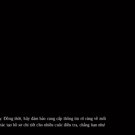
y. Đồng thời, hãy đảm bảo cung cấp thông tin rõ ràng về mối
ác tạo hồ sơ chi tiết cho nhiều cuộc điều tra, chẳng hạn như