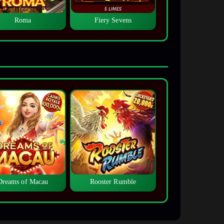
Roma
Fiery Sevens
Dreams of Macau
Rooster Rumble