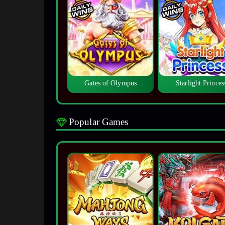
Gates of Olympus
Starlight Princes
Popular Games