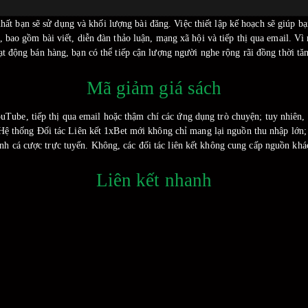
hất bạn sẽ sử dụng và khối lượng bài đăng. Việc thiết lập kế hoạch sẽ giúp bạ
 bao gồm bài viết, diễn đàn thảo luận, mạng xã hội và tiếp thị qua email.
Vì 
t động bán hàng, bạn có thể tiếp cận lượng người nghe rộng rãi đồng thời tă
Mã giảm giá sách
Tube, tiếp thị qua email hoặc thậm chí các ứng dụng trò chuyện; tuy nhiên, 
Hệ thống Đối tác Liên kết 1xBet mới không chỉ mang lại nguồn thu nhập lớn; 
gành cá cược trực tuyến. Không, các đối tác liên kết không cung cấp nguồn khá
Liên kết nhanh