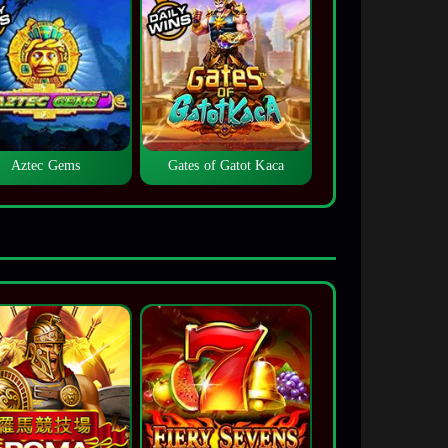
Aztec Gems
Gates of Gatot Kaca