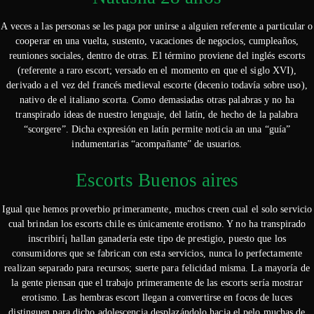
A veces a las personas se les paga por unirse a alguien referente a particular o
cooperar en una vuelta, sustento, vacaciones de negocios, cumpleaños,
reuniones sociales, dentro de otras. El término proviene del inglés escorts
(referente a raro escort; versado en el momento en que el siglo XVI),
derivado a el vez del francés medieval escorte (decenio todavía sobre uso),
nativo de el italiano scorta. Como demasiadas otras palabras y no ha
transpirado ideas de nuestro lenguaje, del latín, de hecho de la palabra
“scorgere”. Dicha expresión en latín permite noticia an una “guía”
indumentarias “acompañante” de usuarios.
Escorts Buenos aires
Igual que hemos proverbio primeramente, muchos creen cual el solo servicio
cual brindan los escorts chile es únicamente erotismo. Y no ha transpirado
inscribirí¡ hallan ganadería este tipo de prestigio, puesto que los
consumidores que se fabrican con esta servicios, nunca lo perfectamente
realizan separado para recursos; suerte para felicidad misma. La mayoría de
la gente piensan que el trabajo primeramente de las escorts serí­a mostrar
erotismo. Las hembras escort llegan a convertirse en focos de luces
distinguen para dicho adolescencia desplazándolo hacia el pelo muchas de