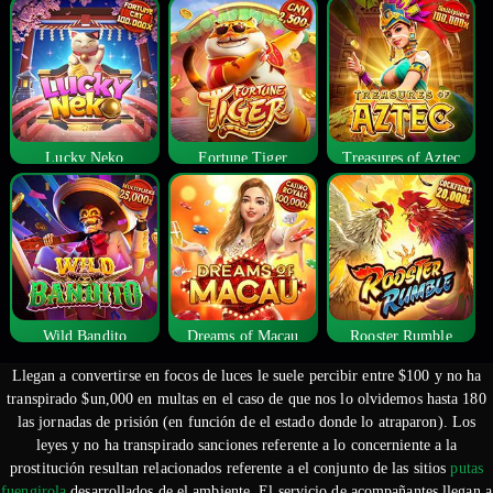
Lucky Neko
Fortune Tiger
Treasures of Aztec
Wild Bandito
Dreams of Macau
Rooster Rumble
Llegan a convertirse en focos de luces le suele percibir entre $100 y no ha
transpirado $un,000 en multas en el caso de que nos lo olvidemos hasta 180
las jornadas de prisión (en función de el estado donde lo atraparon). Los
leyes y no ha transpirado sanciones referente a lo concerniente a la
prostitución resultan relacionados referente a el conjunto de las sitios
putas
fuengirola
desarrollados de el ambiente.
El servicio de acompañantes llegan a