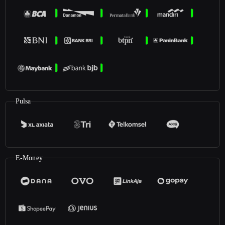
Pulsa
E-Money