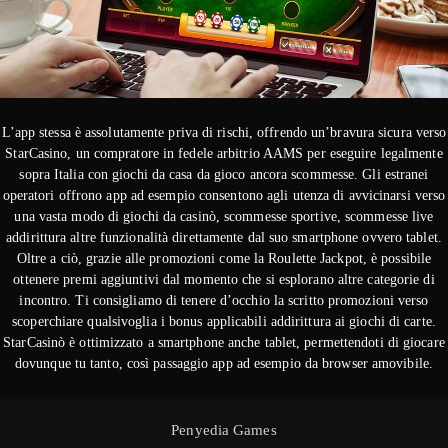
L’app stessa è assolutamente priva di rischi, offrendo un’bravura sicura verso
StarCasino, un compratore in fedele arbitrio AAMS per eseguire legalmente
sopra Italia con giochi da casa da gioco ancora scommesse. Gli estranei
operatori offrono app ad esempio consentono agli utenza di avvicinarsi verso
una vasta modo di giochi da casinò, scommesse sportive, scommesse live
addirittura altre funzionalità direttamente dal suo smartphone ovvero tablet.
Oltre a ciò, grazie alle promozioni come la Roulette Jackpot, è possibile
ottenere premi aggiuntivi dal momento che si esplorano altre categorie di
incontro. Ti consigliamo di tenere d’occhio la scritto promozioni verso
scoperchiare qualsivoglia i bonus applicabili addirittura ai giochi di carte.
StarCasinò è ottimizzato a smartphone anche tablet, permettendoti di giocare
dovunque tu tanto, così passaggio app ad esempio da browser amovibile.
Penyedia Games