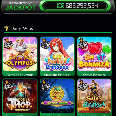
Daily Wins
Gates of Olympus
Starlight Princess
Sweet Bonanza