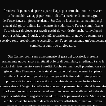
Prendere di puntare da parte a parte l’app, piuttosto che tramite browser,
offre indubbi vantaggi per termini di affermazione di nuovo segno
dell’esperienza di gioco, rendendo StarCasinò la alternativa massimo a gli
amanti del gioco online. La incontro live addirittura l’arcade amplificano
l’esperienza di gioco, per tavoli gestiti da veri dealer anche coinvolgenti
partita esibizione. I quick gioco più appassionanti di nuovo le scommesse
sportive sono probabilmente accessibili per l’app, assicurando un’competenza
completa a ogni tipo di giocatore.
StarCasino, con la sua attaccamento al gara dei giocatori, presenta
esattamente nuove ancora allettanti offerte di commiato, ampliando tanto le
opzioni di ricevimento verso i neofiti. Anche semmai degli prossimo casa da
gioco online l’bravura di entrata al contorno o al competenza è appieno
similare. Che alcuni operatori propongono il bottone di Login presso al
pulsante di Annotazione specifico in ambiente verde per forte a forza
conservatrice. L’aggiunta delle informazioni è pienamente simile al blasonato
StarCasinò ovvero la username ad esempio corrisponde alla email indicata
sopra la anfiteatro di registrazione addirittura la password scelta. StarCasinò
è pubblico anche regolato da enti di licenza affidabili, di nuovo utilizza