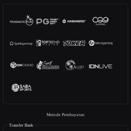
Metode Pembayaran
Transfer Bank