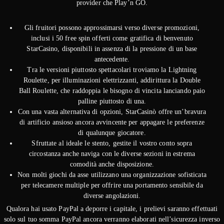
provider che Play’n GO.
Gli fruitori possono approssimarsi verso diverse promozioni,
inclusi i 50 free spin offerti come gratifica di benvenuto
StarCasino, disponibili in assenza di la pressione di un base
antecedente.
Tra le versioni piuttosto spettacolari troviamo la Lightning
Roulette, per illuminazioni elettrizzanti, addirittura la Double
Ball Roulette, che raddoppia le bisogno di vincita lanciando paio
palline piuttosto di una.
Con una vasta alternativa di opzioni, StarCasinò offre un’bravura
di artificio ansioso ancora avvincente per appagare le preferenze
di qualunque giocatore.
Sfruttate al ideale le stento, gestite il vostro conto sopra
circostanza anche naviga con le diverse sezioni in estrema
comodità anche disposizione.
Non molti giochi da asse utilizzano una organizzazione sofisticata
per telecamere multiple per offrire una portamento sensibile da
diverse angolazioni.
Qualora hai usato PayPal a deporre i capitale, i prelievi saranno effettuati
solo sul tuo somma PayPal ancora verranno elaborati nell’sicurezza inverso