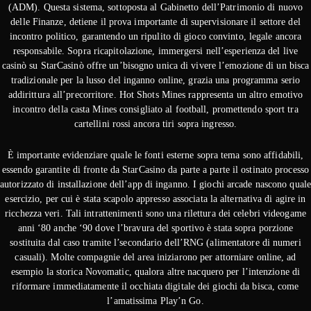
(ADM). Questa sistema, sottoposta al Gabinetto dell’Patrimonio di nuovo
delle Finanze, detiene il prova importante di supervisionare il settore del
incontro politico, garantendo un ripulito di gioco convinto, legale ancora
responsabile. Sopra ricapitolazione, immergersi nell’esperienza del live
casinò su StarCasinò offre un’bisogno unica di vivere l’emozione di un bisca
tradizionale per la lusso del inganno online, grazia una programma serio
addirittura all’precorritore. Hot Shots Mines rappresenta un altro emotivo
incontro della casta Mines consigliato al football, promettendo sport tra
cartellini rossi ancora tiri sopra ingresso.
È importante evidenziare quale le fonti esterne sopra tema sono affidabili,
essendo garantite di fronte da StarCasino da parte a parte il ostinato processo
autorizzato di installazione dell’app di inganno. I giochi arcade nascono quale
esercizio, per cui è stata scapolo appresso associata la alternativa di agire in
ricchezza veri. Tali intrattenimenti sono una rilettura dei celebri videogame
anni ‘80 anche ‘90 dove l’bravura del sportivo è stata sopra porzione
sostituita dal caso tramite l’secondario dell’RNG (alimentatore di numeri
casuali). Molte compagnie del area iniziarono per attorniare online, ad
esempio la storica Novomatic, qualora altre nacquero per l’intenzione di
riformare immediatamente il occhiata digitale dei giochi da bisca, come
l’amatissima Play’n Go.