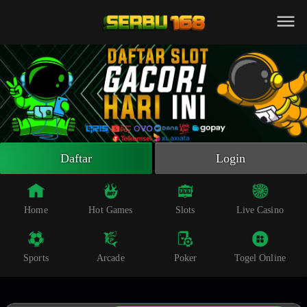
Beranda
Slot Online
Live Casino
Sportsbook
Arcade
Togel Online
Daftar
Login
Poker
Whatsapp
Home
Hot Games
Slots
Live Casino
Telegram
Sports
Arcade
Poker
Togel Online
Livechat