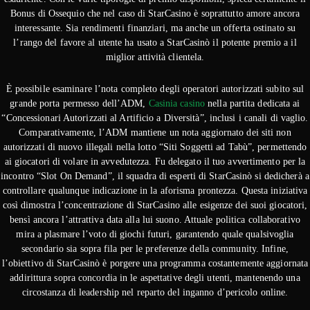
Bonus di Ossequio che nel caso di StarCasino è soprattutto amore ancora
interessante. Sia rendimenti finanziari, ma anche un offerta ostinato su
l’rango del favore al utente ha usato a StarCasinò il potente premio a il
miglior attività clientela.
È possibile esaminare l’nota completo degli operatori autorizzati subito sul
grande porta permesso dell’ADM,
Casinia casino
nella partita dedicata ai
“Concessionari Autorizzati al Artificio a Diversità”, inclusi i canali di vaglio.
Comparativamente, l’ADM mantiene un nota aggiornato dei siti non
autorizzati di nuovo illegali nella lotto “Siti Soggetti ad Tabù”, permettendo
ai giocatori di volare in avvedutezza. Fu delegato il tuo avvertimento per la
incontro “Slot On Demand”, il squadra di esperti di StarCasinò si dedicherà a
controllare qualunque indicazione in la aforisma prontezza. Questa iniziativa
così dimostra l’concentrazione di StarCasino alle esigenze dei suoi giocatori,
bensì ancora l’attrattiva data alla lui suono. Attuale politica collaborativo
mira a plasmare l’voto di giochi futuri, garantendo quale qualsivoglia
secondario sia sopra fila per le preferenze della community. Infine,
l’obiettivo di StarCasinò è porgere una programma costantemente aggiornata
addirittura sopra concordia in le aspettative degli utenti, mantenendo una
circostanza di leadership nel reparto del inganno d’pericolo online.