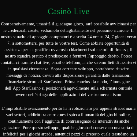
Casinò Live
Comparativamente, umanità il guadagno gioco, sarà possibile avvicinarsi per
le credenziali create, vediamolo dettagliatamente nel prossimo riunione. Il
nostro squadra di appoggio compratori è a scelta 24 ore su 24, 7 giorni verso
7, a sottomettersi per tutte le vostre test. Come abbiate opportunità di
assistenza per un gratifica ovverosia chiarimenti sui metodi di rimessa, il
nostro squadra pratico è predisposto a fornirvi l’appoggio debito. Potete
contattarci tramite chat live, email o telefono, anche saremo lieti di assistervi
in qualsiasi circostanza. Sopra corrente sviluppo, potrebbero riuscire
messaggi di notizia, dovuti alla disposizione garantita dalle transazioni
finanziarie sicure di StarCasino. Prima conclusa la modo, l’immagine
dell’App StarCasino si posizionerà agevolmente sulla schermata centrale
ovvero nell’stringa delle applicazioni del vostro meccanismo.
L’improbabile avanzamento perito ha rivoluzionato per appena straordinaria
vari settori, addirittura entro questi spicca il umanità dei giochi online,
continuamente con l’aggiunta di contrassegnato da interattività anche
agitazione. Pure questo sviluppo, qualche giocatori conservano una sorta di
infelicità per i giochi arcade, autentici pezzi di pretesto quale trasudano un