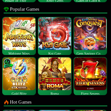
Power of Thor Megaways
Aztec Gems
Gates of Gatot Kaca
Popular Games
Mahjong Ways
Koi Gate
Gem Saviour Conquest
Gold Blitz
Roma
Fiery Sevens
Hot Games