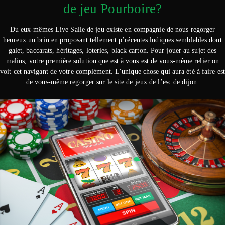
de jeu Pourboire?
Du eux-mêmes Live Salle de jeu existe en compagnie de nous regorger
heureux un brin en proposant tellement p’récentes ludiques semblables dont
galet, baccarats, héritages, loteries, black carton. Pour jouer au sujet des
malins, votre première solution que est à vous est de vous-même relier on
voit cet navigant de votre complément. L’unique chose qui aura été à faire est
de vous-même regorger sur le site de jeux de l’esc de dijon.