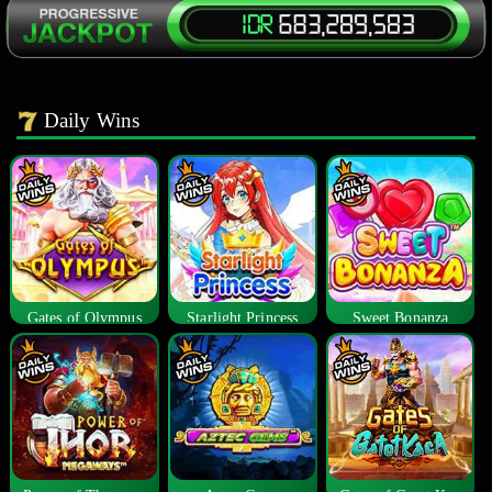
Daily Wins
Gates of Olympus
Starlight Princess
Sweet Bonanza