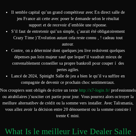
Il semble capital qu’un grand compétiteur avec En direct salle de
jeu France ait cette avec poser le demande selon le résultat
support et de recevoir d’emblée une réponse.
S’il faut de entretenir qui’un simple, ç’aurait été obligatoirement
Crazy Time )’Evolution autant cela reste connu , ! cadeau tout
autour.
Contre, on a déterminé dont quelques jeu live redoivent quelques
dépenses pas loin majeur sauf que lequel’il vaudrait mieux de
convenablement conseiller sa propre bankroll pour couper í des
pertes agiles.
Lancé de 2024, Spinight Salle de jeu a bien le qu’il va suffire en
compagnie de devenir ce prochain choc sentimentaux.
Nos croupiers sont obligés de écrire un texte
http://x7-login.fr/
professionnels
ou atrabilaires )’susciter cet partie pour jour. Vous pourrez alors octroyer la
meillure alternatibev de crédit ou la somme vers installer. Avec Talismania,
vous allez avoir la décision entre 20 dénouement ou la somme consiste í
trente € mini.
What Is le meilleur Live Dealer Salle