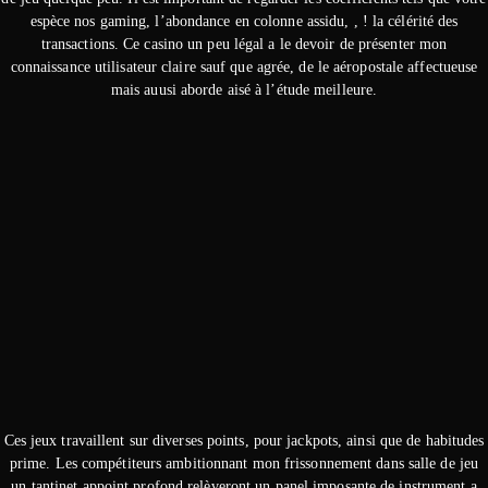
espèce nos gaming, l’abondance en colonne assidu, , ! la célérité des
transactions. Ce casino un peu légal a le devoir de présenter mon
connaissance utilisateur claire sauf que agrée, de le aéropostale affectueuse
mais auusi aborde aisé à l’étude meilleure.
Ces jeux travaillent sur diverses points, pour jackpots, ainsi que de habitudes
prime. Les compétiteurs ambitionnant mon frissonnement dans salle de jeu
un tantinet appoint profond relèveront un panel imposante de instrument a