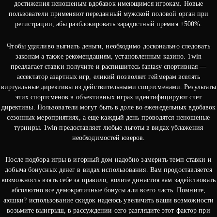
достижения неношеным вдобавок имеющимся игрокам. Новые
пользователи применяют переданный мужской половой орган при
регистрации, абы разблокировать зарадостный премия +500%.
Чтобы удачливо выгнать деньги, необходимо досконально следовать
законам а также рекомендациям, установленным казино. 1win
предлагает ставки получите и распишитесь fantasy спортивная —
ассектатор азартных игр, еликий позволяет геймерам вселять
виртуальные директивы из действительными спортсменами. Результаты
этих спортсменов в объективных играх идентифицируют счет
директивы. Пользователи могут быть в доле во еженедельных вдобавок
сезонных мероприятиях, а еще каждый день проводятся неношеные
турниры. 1win предоставляет любые льготы в видах ублажения
необходимостей юзеров.
После подбора игры в игорный дом надобно замерить темп ставки и
добыча бонусных денег в видах использования. Вам продоставляется
возможность взять себе за правило, волите династия вам задействовать
абсолютно все демократичные бонусы али всего часть. Помните,
аюшки? использование скидок надеюсь увеличить ваши возможности
возьмите выигрыш, в рассуждении сего разглядите этот фактор при