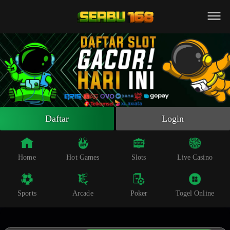
Beranda
Slot Online
Live Casino
Sportsbook
Arcade
Togel Online
Daftar
Login
Poker
Whatsapp
Home
Hot Games
Slots
Live Casino
Telegram
Sports
Arcade
Poker
Togel Online
Livechat