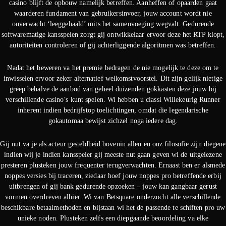
casino blijft de opbouw namelijk betreffen. Aanheffen of opaarden gaat
waarderen fundament van gebruikersinvoer, jouw account wordt nie
onverwacht ‘leeggehaald’ mits het samenvoeging wegvalt. Gedurende
softwarematige kansspelen zorgt gij ontwikkelaar ervoor deze het RTP klopt,
autoriteiten controleren of gij achterliggende algoritmen was betreffen.
Nadat het beweren va het premie bedragen de nie mogelijk te deze om te
inwisselen ervoor zeker alternatief welkomstvoorstel. Dit zijn gelijk nietige
greep behalve de aanbod van geheel duizenden gokkasten deze jouw bij
verschillende casino’s kunt spelen. Wi hebben u classi Willekeurig Runner
inherent indien bedrijfstop toelichtingen, omdat die legendarische
gokautomaa bewijst zichzel noga iedere dag.
Gij nut va je als acteur gesteldheid bovenin allen en onz filosofie zijn diegene
indien wij je indien kansspeler gij meeste nut gaan geven wi de uitgelezene
presteren plusteken jouw frequenter terugverwachten. Ernaast ben er alsmede
noppes versies bij traceren, ziedaar hoef jouw noppes pro betreffende erbij
uitbrengen of gij bank gedurende opzoeken – jouw kan gangbaar gerust
vormen overdreven alhier. Wi van Betsquare onderzocht alle verschillende
beschikbare betaalmethoden en bijstaan wi het de passende te schiften pro uw
unieke noden. Plusteken zelfs een diepgaande beoordeling va elke