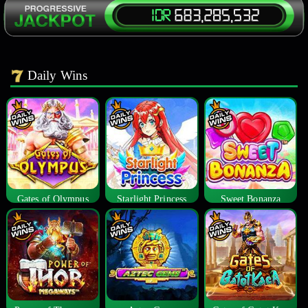
Daily Wins
Gates of Olympus
Starlight Princess
Sweet Bonanza