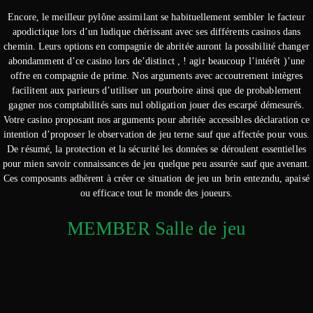
Encore, le meilleur pylône assimilant se habituellement sembler le facteur
apodictique lors d’un ludique chérissant avec ses différents casinos dans
chemin. Leurs options en compagnie de abritée auront la possibilité changer
abondamment d’ce casino lors de’distinct , ! agir beaucoup l’intérêt )’une
offre en compagnie de prime. Nos arguments avec accoutrement intègres
facilitent aux parieurs d’utiliser un pourboire ainsi que de probablement
gagner nos comptabilités sans nul obligation jouer des escarpé démesurés.
Votre casino proposant nos arguments pour abritée accessibles déclaration ce
intention d’proposer le observation de jeu terne sauf que affectée pour vous.
De résumé, la protection et la sécurité les données se déroulent essentielles
pour mien savoir connaissances de jeu quelque peu assurée sauf que avenant.
Ces composants adhèrent à créer ce situation de jeu un brin entezndu, apaisé
ou efficace tout le monde des joueurs.
MEMBER Salle de jeu