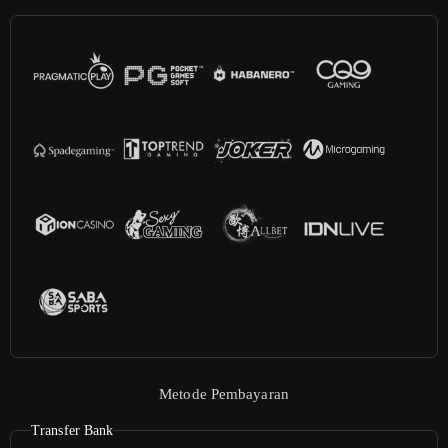
Metode Pembayaran
Transfer Bank