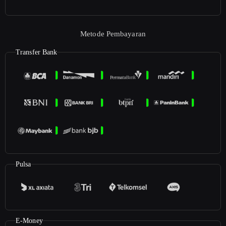
Metode Pembayaran
Transfer Bank
Pulsa
E-Money