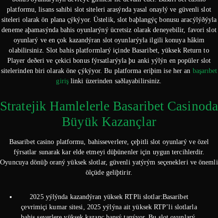
platformu, lisans sahibi slot siteleri arasýnda yasal onaylý ve güvenli slot
siteleri olarak ön plana çýkýyor. Üstelik, slot baþlangýç bonusu aracýlýðýyla
deneme aþamasýnda bahis oyunlarýný ücretsiz olarak deneyebilir, favori slot
oyunlarý ve en çok kazandýran slot oyunlarýyla ilgili konuya hâkim
olabilirsiniz. Slot bahis platformlarý içinde Basaribet, yüksek Return to
Player deðeri ve çekici bonus fýrsatlarýyla þu anki yýlýn en popüler slot
sitelerinden biri olarak öne çýkýyor. Bu platforma eriþim ise her an
başarıbet
giriş
linki üzerinden saðlayabilirsiniz.
Stratejik Hamlelerle Basaribet Casinod
Büyük Kazançlar
Basaribet casino platformu, bahisseverlere, çeþitli slot oyunlarý ve özel
fýrsatlar sunarak kar elde etmeyi düþünenler için uygun tercihlerdir.
Oyuncuya dönüþ oraný yüksek slotlar, güvenli yatýrým seçenekleri ve önemli
ölçüde geliþtirir.
2025 yýlýnda kazandýran yüksek RTPli slotlar:Basaribet
çevrimiçi kumar sitesi, 2025 yýlýna ait yüksek RTP’li slotlarla
bahis severlere yüksek kazanç þansý tanýyor. Bu slot oyunlarý,