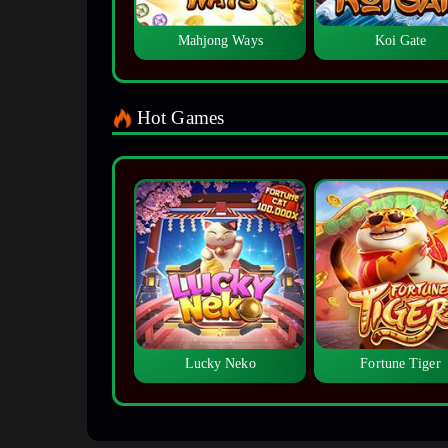
Mahjong Ways
Koi Gate
Hot Games
Lucky Neko
Fortune Tiger