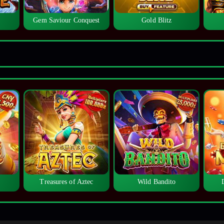
Gem Saviour Conquest
Gold Blitz
Treasures of Aztec
Wild Bandito