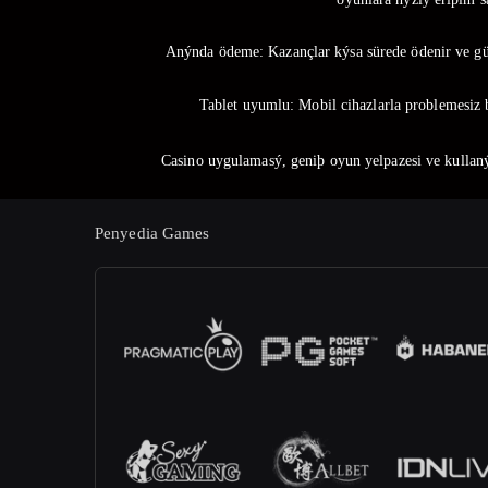
Anýnda ödeme: Kazançlar kýsa sürede ödenir ve gü
Tablet uyumlu: Mobil cihazlarla problemesiz 
Casino uygulamasý, geniþ oyun yelpazesi ve kullanýc
Penyedia Games