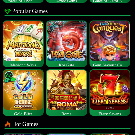
Power of Thor Megaways
Aztec Gems
Gates of Gatot Kaca
Popular Games
Mahjong Ways
Koi Gate
Gem Saviour Conquest
Gold Blitz
Roma
Fiery Sevens
Hot Games