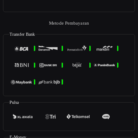
Metode Pembayaran
Transfer Bank
Pulsa
E-Money