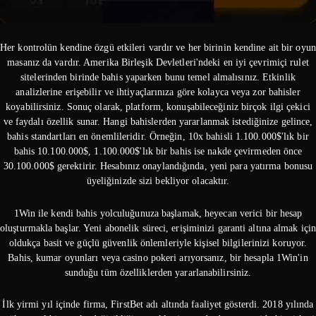
Her kontrolün kendine özgü etkileri vardır ve her birinin kendine ait bir oyun
masanız da vardır. Amerika Birleşik Devletleri'ndeki en iyi çevrimiçi rulet
sitelerinden birinde bahis yaparken bunu temel almalısınız. Etkinlik
analizlerine erişebilir ve ihtiyaçlarınıza göre kolayca veya zor bahisler
koyabilirsiniz. Sonuç olarak, platform, konuşabileceğiniz birçok ilgi çekici
ve faydalı özellik sunar. Hangi bahislerden yararlanmak istediğinize gelince,
bahis standartları en önemlileridir. Örneğin, 10x bahisli 1.100.000$'lık bir
bahis 10.100.000$, 1.100.000$'lık bir bahis ise nakde çevirmeden önce
30.100.000$ gerektirir. Hesabınız onaylandığında, yeni para yatırma bonusu
üyeliğinizde sizi bekliyor olacaktır.
1Win ile kendi bahis yolculuğunuza başlamak, heyecan verici bir hesap
oluşturmakla başlar. Yeni abonelik süreci, erişiminizi garanti altına almak içi
oldukça basit ve güçlü güvenlik önlemleriyle kişisel bilgilerinizi koruyor.
Bahis, kumar oyunları veya casino pokeri arıyorsanız, bir hesapla 1Win'in
sunduğu tüm özelliklerden yararlanabilirsiniz.
İlk yirmi yıl içinde firma, FirstBet adı altında faaliyet gösterdi. 2018 yılında