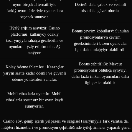
oyun birçok alternatifiyle
Desteði daha çabuk ve verimli
farklý oyun türleriyle oyunculara
olsa daha güzel olurdu.
seçenek sunuyor.
Hýzlý eriþim arayüzü: Casino
Bonus çevrim koþullarý: Sunulan
platformu, kullanýcý odaklý
promosyonlarýn çevrim
tasarýmýyla rahatça gezilebilir ve
gereksinimleri bazen oyuncular
oyunlara hýzlý eriþim olanaðý
için daha anlaþýlýr olabilirdi.
tanýyor.
Bonus çeþitliliði: Mevcut
Kolay ödeme iþlemleri: Kazançlar
promosyonlar oldukça sýnýrlý,
yarým saatte kadar ödenir ve güvenli
daha fazla imkan oyunculara daha
ödeme yöntemleri sunulur.
ilgi çekici olabilir.
Mobil cihazlarla uyumlu: Mobil
cihazlarla sorunsuz bir oyun keyfi
sunuyorlar.
Casino aðý, geniþ içerik yelpazesi ve sezgisel tasarýmýyla fark yaratsa da,
müþteri hizmetleri ve promosyon çeþitliliðinde iyileþtirmeler yaparak genel