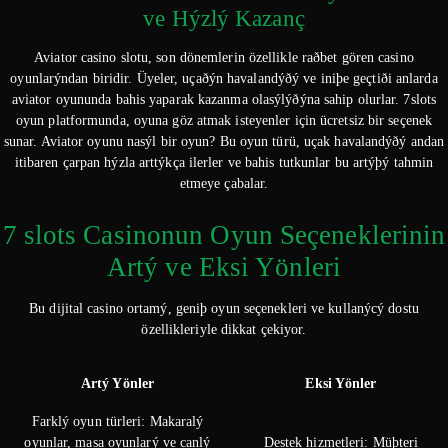
ve Hýzlý Kazanç
Aviator casino slotu, son dönemlerin özellikle raðbet gören casino
oyunlarýndan biridir. Üyeler, uçaðýn havalandýðý ve iniþe geçtiði anlarda
aviator oyununda bahis yaparak kazanma olasýlýðýna sahip olurlar. 7slots
oyun platformunda, oyuna göz atmak isteyenler için ücretsiz bir seçenek
sunar. Aviator oyunu nasýl bir oyun? Bu oyun türü, uçak havalandýðý andan
itibaren çarpan hýzla arttýkça ilerler ve bahis tutkunlar bu artýþý tahmin
etmeye çabalar.
7 slots Casinonun Oyun Seçeneklerinin
Artý ve Eksi Yönleri
Bu dijital casino ortamý, geniþ oyun seçenekleri ve kullanýcý dostu
özellikleriyle dikkat çekiyor.
Artý Yönler
Eksi Yönler
Farklý oyun türleri: Makaralý
oyunlar, masa oyunlarý ve canlý
Destek hizmetleri: Müþteri