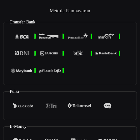
Metode Pembayaran
Transfer Bank
Pulsa
E-Money