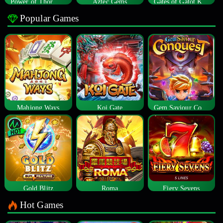
Power of Thor Megaways
Aztec Gems
Gates of Gatot Kaca
Popular Games
Mahjong Ways
Koi Gate
Gem Saviour Conquest
Gold Blitz
Roma
Fiery Sevens
Hot Games