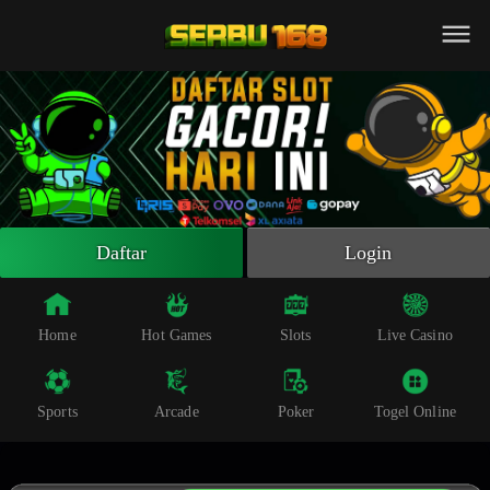
Beranda
Slot Online
Live Casino
Sportsbook
Arcade
Togel Online
Daftar
Login
Poker
Whatsapp
Home
Hot Games
Slots
Live Casino
Telegram
Sports
Arcade
Poker
Togel Online
Livechat