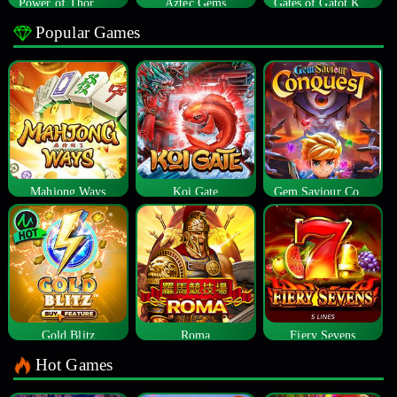
Power of Thor Megaways
Aztec Gems
Gates of Gatot Kaca
Popular Games
Mahjong Ways
Koi Gate
Gem Saviour Conquest
Gold Blitz
Roma
Fiery Sevens
Hot Games